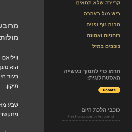
קריירה שלא תתאים
ביש מזל באהבה
מבנה גוף ופנים
מרובע | ס
רוחניות ואמונה
מולות | או
כוכבים במזל
וויליאם 
הוא טען 
תרמו כדי לתמוך בעשייה
בעוד היב
האסטרולוגית:
תיקון.
שבע מאות
כוכבי הלכת היום
מתקשר ל
Free Horoscopes by Astrodienst