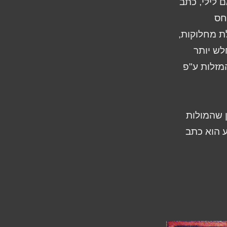
ם לילי, כתב
חס
לת מחלוקות,
לש יותר
מזלות ע"פ
שחיי במאה ה-4 לספירה, טען שהמולות
ע הוא כתב