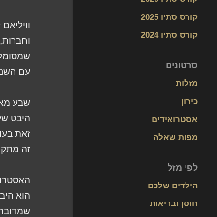
קורס סתיו 2025
וויליאם
קורס סתיו 2024
וחברות, 
שמסומלי
סרטונים
עם השני
מזלות
כירון
שבע מאות
היבט של 
אסטרואידים
זאת בעו
מפות שאלה
זה מתקשר
לפי מזל
הילדים שלכם
הוא היב
חוסן ובריאות
שמדובר 