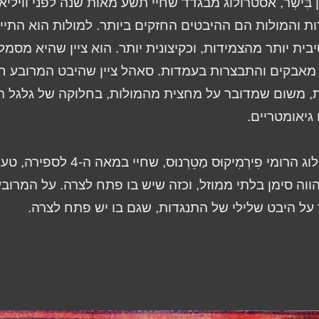
ֵן בִּישְר, אסטרולוג מבגדד שחיי תשע מאות שנה לפני וויליא
ת והמולות הם ההיבטים החזקים ביותר. למולות הוא התיי
בית יותר מהצמידות, וכקיצונית יותר. הוא ציין שהיא מסמ
, מאבקים והתבצרות בעמדות. סאהל ציין שהיבט המרובע ח
, משום שמדובר על מחצית מהמולות, בחלוקה של גלגל ה
גיאומטריים.
האסטרולוג הרומי פִירְמִיקוּס מַטֵרְנוּס, 
וה סימן בלתי ממוזל, וכזה שיש בו פתח לצרה. על המרוב
על היבט שלילי של התנגדות, שגם בו יש פתח לצרה.