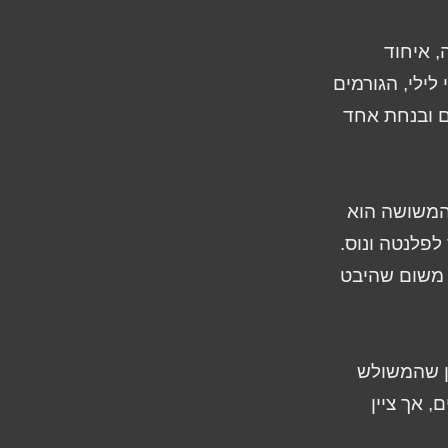
, איחוד
לילי, הגורמים
ם ובנחת אחד
שהמשושה הוא
לפלנטה ונוס.
 משום שהיבט
, שחיי במאה ה-4 לספירה, טען שהמשולש
 אך ציין