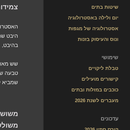
צמידות | 0 
שיטות בתים
יום ולילה באסטרולוגיה
אסטרולוגיה של מגפות
היבט שהו
ונוס והעיסוק בזנות
בהיבט, 
שימושי
שש מאות 
טבלת ליקויים
טבעה של 
קישורים מועילים
שמביא ל
כוכבים במזלות ובתים
מעברים לשנת 2026
משושה | 
עדכונים
משולש | טר
קורס סתיו 2026