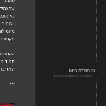
סְאהל בּ
שהצמידו
כאינטנסי
ויכוחים
מהמולות
מקטעים 
תמיד מהו
שמדובר 
ימי הולדת היום
Free Horoscopes by Astrodienst
***