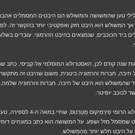
 לִילִי טען שהמשושה והמשולש הם היבטים המסמלים אהבה
אך המשולש הוא היבט חזק ואפקטיבי יותר בהקשר זה. לפי 
ם ביד הכוכבים, שנמצאים בהיבט ההרמוני, עובדים בשלו
.
 שנה קודם לכן, האסטרולוג המוסלמי אַל-קַבִּיסי, כתב 
חיבה, חברות והרמוניה בינונית, משום שהיבט זה מתקשר 
ד שהמשולש הוא היבט של חיבה, חברות והרמוניה שלמה,
 לכוכב יופיטר.
האסטרולוג הרומי פִירְמִיקוּס מַטֵרְנוּס
ט שמסמל מזל ושפע. על המשושה הוא כתב במונחים דומים,
על היבט חלש יותר מהמשולש.